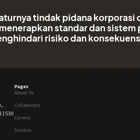
turnya tindak pidana korporasi 
f menerapkan standar dan sistem
enghindari risiko dan konsekue
Pages
About Us
k,
Collaborate
 11530
Careers
Services