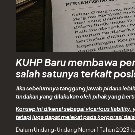
KUHP Baru membawa peru
salah satunya terkait pos
Jika sebelumnya tanggung jawab pidana lebih
tindakan yang dilakukan oleh pihak yang bert
Konsep ini dikenal sebagai vicarious liabilit
tetapi juga dapat melekat pada korporasi dala
Dalam Undang-Undang Nomor 1 Tahun 2023 te