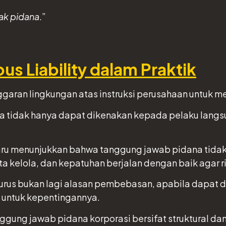
ak pidana
.”
s Liability dalam Praktik
aran lingkungan atas instruksi perusahaan untuk m
a tidak hanya dapat dikenakan kepada pelaku langsu
u menunjukkan bahwa tanggung jawab pidana tidak l
a kelola, dan kepatuhan berjalan dengan baik agar r
urus bukan lagi alasan pembebasan, apabila dapat d
n untuk kepentingannya.
ung jawab pidana korporasi bersifat struktural dan 