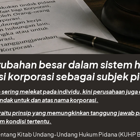
bahan besar dalam sistem h
isi korporasi sebagai subjek p
 sering melekat pada individu, kini perusahaan jug
indak untuk dan atas nama korporasi.
y, yaitu prinsip yang memungkinkan tanggung jawab 
m kondisi tertentu.
ntang Kitab Undang-Undang Hukum Pidana (KUHP Ba