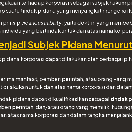
gakuan terhadap korporasi sebagai subjek hukum p
p suatu tindak pidana yang menyangkut mengenai k
 prinsip
vicarious liability
, yaitu doktrin yang memb
h individu yang bertindak untuk dan atas nama korpo
enjadi Subjek Pidana Menuru
pidana korporasi dapat dilakukan oleh berbagai pih
erima manfaat, pemberi perintah, atau orang yang me
t dilakukan untuk dan atas nama korporasi dan dala
indak pidana dapat dikualifikasikan sebagai
tindak 
eri perintah, dan/atau orang yang memiliki hubunga
dan atas nama korporasi dan dalam rangka menjalank