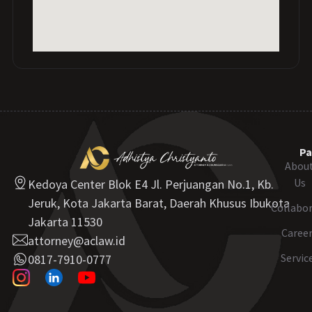
Pa
Abou
Us
Kedoya Center Blok E4 Jl. Perjuangan No.1, Kb.
Jeruk, Kota Jakarta Barat, Daerah Khusus Ibukota
Collabo
Jakarta 11530
Caree
attorney@aclaw.id
Servic
0817-7910-0777